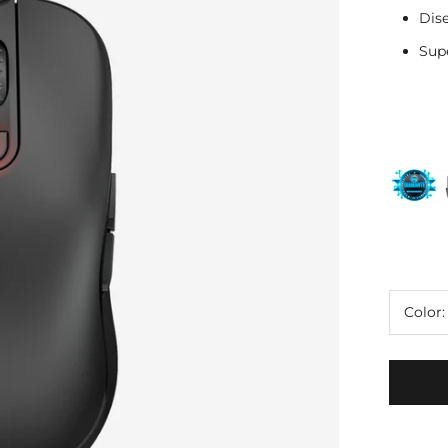
Dis
Supe
Color