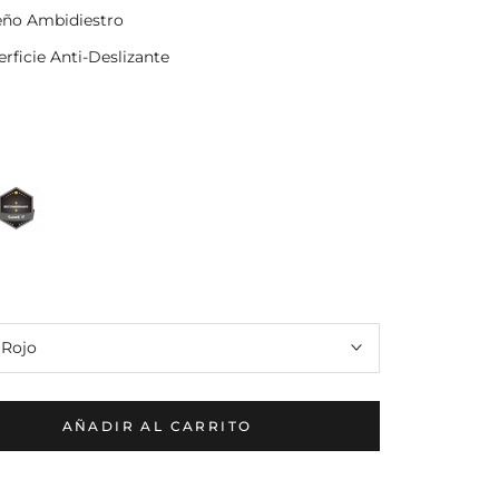
eño Ambidiestro
rficie Anti-Deslizante
:
Rojo
AÑADIR AL CARRITO