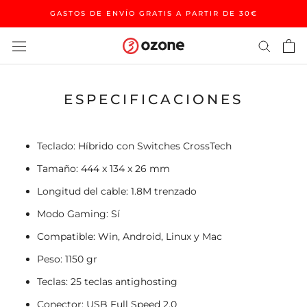
Saltar
GASTOS DE ENVÍO GRATIS A PARTIR DE 30€
al
contenido
ESPECIFICACIONES
Teclado: Híbrido con Switches CrossTech
Tamaño: 444 x 134 x 26 mm
Longitud del cable: 1.8M trenzado
Modo Gaming: Sí
Compatible: Win, Android, Linux y Mac
Peso: 1150 gr
Teclas: 25 teclas antighosting
Conector: USB Full Speed 2.0