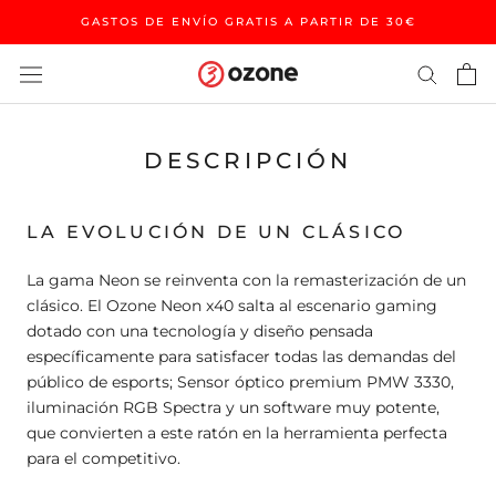
Saltar
GASTOS DE ENVÍO GRATIS A PARTIR DE 30€
al
contenido
DESCRIPCIÓN
LA EVOLUCIÓN DE UN CLÁSICO
La gama Neon se reinventa con la remasterización de un
clásico. El Ozone Neon x40 salta al escenario gaming
dotado con una tecnología y diseño pensada
específicamente para satisfacer todas las demandas del
público de esports; Sensor óptico premium PMW 3330,
iluminación RGB Spectra y un software muy potente,
que convierten a este ratón en la herramienta perfecta
para el competitivo.