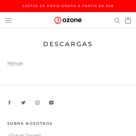
Saltar
GASTOS DE ENVÍO GRATIS A PARTIR DE 30€
al
contenido
DESCARGAS
Manual
SOBRE NOSOTROS
¿Qué es Ozone?